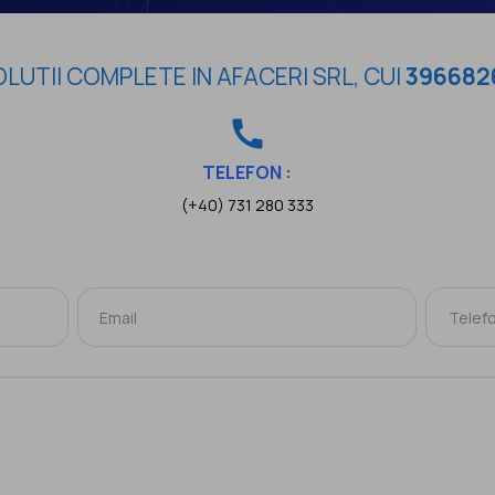
LUTII COMPLETE IN AFACERI SRL, CUI
396682
call
TELEFON :
(+40) 731 280 333