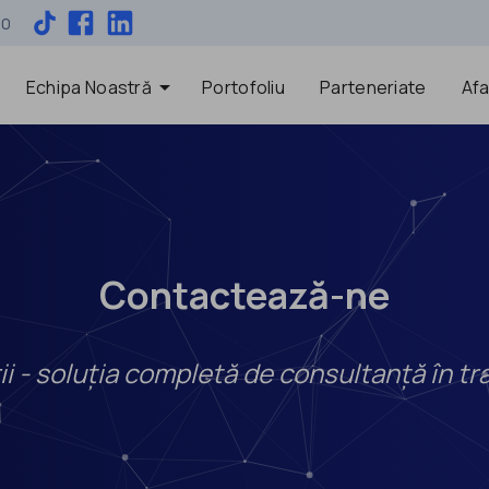
00
arrow_drop_down
Echipa Noastră
Portofoliu
Parteneriate
Afa
Contactează-ne
i - soluția completă de consultanță în tr