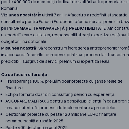
peste 400.000 de membri și dedicat dezvoltării antreprenoriatului 
România.
Viziunea noastră:
În ultimii 7 ani, InAfaceri.ro a redefinit standardel
consultanța pentru Fonduri Europene, oferind servicii premium baz
pe
INFORMARE
,
TRANSPARENȚĂ
și
PREDICTIBILITATE
. Am constru
un model în care calitatea, responsabilitatea și expertiza reală sun
obligatorii, nu opționale.
Misiunea noastră:
Să reconstruim încrederea antreprenorilor româ
în accesarea fondurilor europene, printr-un proces clar, transparent
predictibil, susținut de servicii premium și expertiză reală.
Cu ce facem diferența:
Transparență 100%, preluăm doar proiecte cu șanse reale de
finanțare.
Echipă formată doar din consultanți seniori cu experiență.
ASIGURARE MALPRAXIS pentru a despăgubi clienții, în cazul eroril
umane suferite în procesul de implementare a proiectelor.
Gestionăm proiecte cu peste 120 milioane EURO finanțare
nerambursabilă atrasă în 2025.
Peste 400 de clienți în anul 2025.