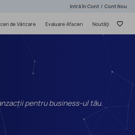
Intră în Cont
Cont Nou
/
favorite_border
ceri de Vânzare
Evaluare Afaceri
Noutăţi
anzacții pentru business-ul tău.