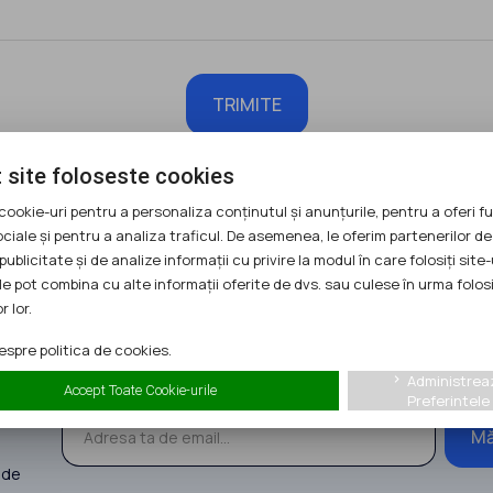
TRIMITE
 site foloseste cookies
cookie-uri pentru a personaliza conținutul și anunțurile, pentru a oferi fu
ociale și pentru a analiza traficul. De asemenea, le oferim partenerilor de
publicitate și de analize informații cu privire la modul în care folosiți site-
le pot combina cu alte informații oferite de dvs. sau culese în urma folosi
r lor.
spre politica de cookies.
ABONEAZĂ-TE LA NEWSLETTER
Administrea
keyboard_arrow_right
Fii la zi cu ultimele oportunităţi!
Accept Toate Cookie-urile
Preferintele
Mă
 de