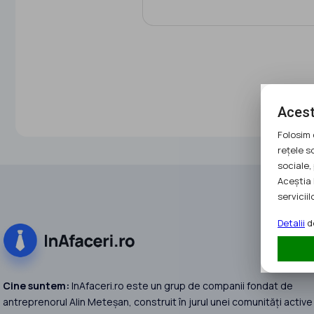
Acest
Folosim 
rețele s
sociale, 
Aceștia 
serviciilo
Detalii
de
Cine suntem:
InAfaceri.ro este un grup de companii fondat de
antreprenorul Alin Meteșan, construit în jurul unei comunități active