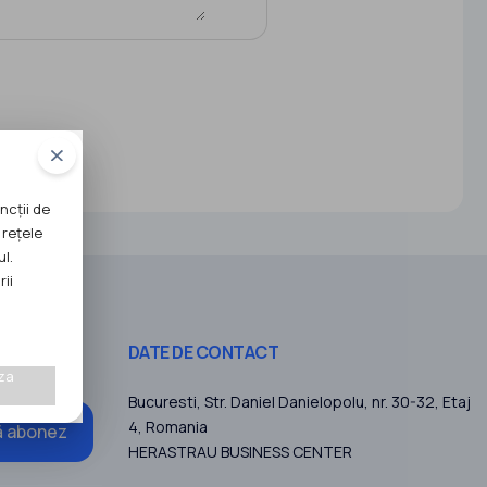
ncții de
 rețele
ul.
rii
DATE DE CONTACT
za
Bucuresti
, Str. Daniel Danielopolu, nr. 30-32, Etaj
4,
Romania
 abonez
HERASTRAU BUSINESS CENTER