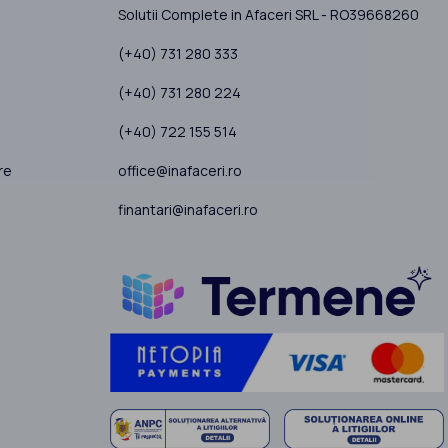
Solutii Complete in Afaceri SRL - RO39668260
(+40) 731 280 333
(+40) 731 280 224
(+40) 722 155 514
office@inafaceri.ro
re
finantari@inafaceri.ro