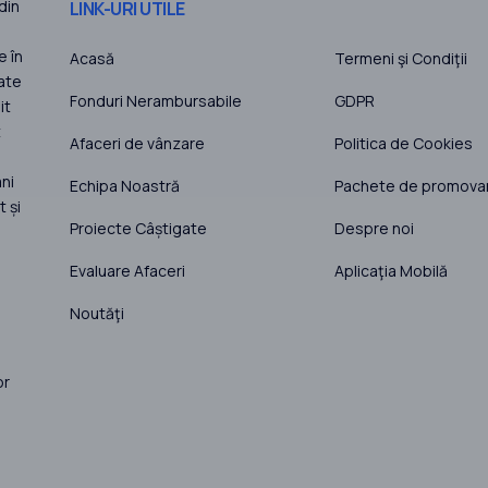
din
LINK-URI UTILE
e în
Acasă
Termeni şi Condiţii
ate
Fonduri Nerambursabile
GDPR
it
t
Afaceri de vânzare
Politica de Cookies
ni
Echipa Noastră
Pachete de promova
 și
Proiecte Câștigate
Despre noi
Evaluare Afaceri
Aplicaţia Mobilă
Noutăţi
or