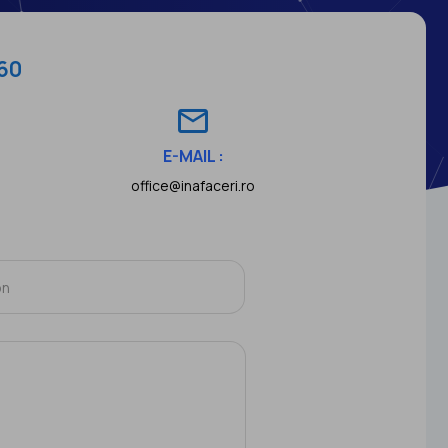
60
mail_outline
E-MAIL :
office@inafaceri.ro