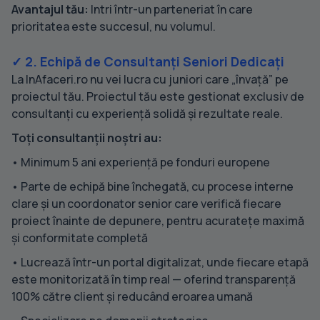
Avantajul tău:
Intri într-un parteneriat în care
prioritatea este succesul, nu volumul.
✓ 2. Echipă de Consultanți Seniori Dedicați
La InAfaceri.ro nu vei lucra cu juniori care „învață” pe
proiectul tău. Proiectul tău este gestionat exclusiv de
consultanți cu experiență solidă și rezultate reale.
Toți consultanții noștri au:
• Minimum 5 ani experiență pe fonduri europene
• Parte de echipă bine închegată, cu procese interne
clare și un coordonator senior care verifică fiecare
proiect înainte de depunere, pentru acuratețe maximă
și conformitate completă
• Lucrează într-un portal digitalizat, unde fiecare etapă
este monitorizată în timp real — oferind transparență
100% către client și reducând eroarea umană