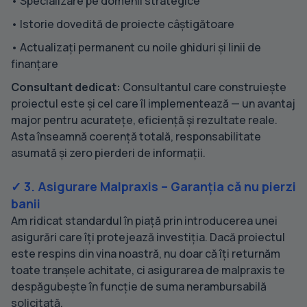
• Specializare pe domenii strategice
• Istorie dovedită de proiecte câștigătoare
• Actualizați permanent cu noile ghiduri și linii de
finanțare
Consultant dedicat:
Consultantul care construiește
proiectul este și cel care îl implementează — un avantaj
major pentru acuratețe, eficiență și rezultate reale.
Asta înseamnă coerență totală, responsabilitate
asumată și zero pierderi de informații.
✓ 3. Asigurare Malpraxis – Garanția că nu pierzi
banii
Am ridicat standardul în piață prin introducerea unei
asigurări care îți protejează investiția. Dacă proiectul
este respins din vina noastră, nu doar că îți returnăm
toate tranșele achitate, ci asigurarea de malpraxis te
despăgubește în funcție de suma nerambursabilă
solicitată.