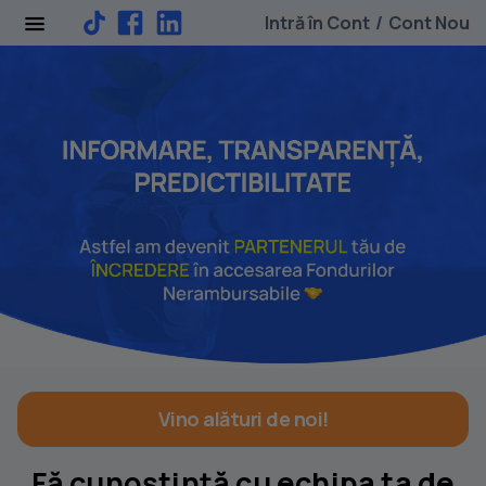
Intră în Cont
Cont Nou
/
Vino alături de noi!
Fă cunoștință cu echipa ta de