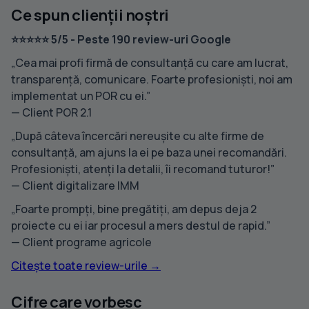
Ce spun clienții noștri
⭐⭐⭐⭐⭐ 5/5 - Peste 190 review-uri Google
„Cea mai profi firmă de consultanță cu care am lucrat,
transparență, comunicare. Foarte profesioniști, noi am
implementat un POR cu ei.”
— Client POR 2.1
„După câteva încercări nereușite cu alte firme de
consultanță, am ajuns la ei pe baza unei recomandări.
Profesioniști, atenți la detalii, îi recomand tuturor!”
— Client digitalizare IMM
„Foarte prompți, bine pregătiți, am depus deja 2
proiecte cu ei iar procesul a mers destul de rapid.”
— Client programe agricole
Citește toate review-urile →
Cifre care vorbesc