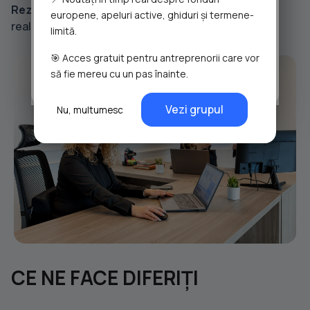
informații oferite de dvs. sau culese în urma folosirii
Rezultatul:
Intri în proiect cu o imagine completă și
europene, apeluri active, ghiduri și termene-
serviciilor lor.
realistă, fără surprize și fără iluzii.
limită.
Detalii
despre politica de cookies.
🎯 Acces gratuit pentru antreprenorii care vor
Accept Toate Cookie-urile
să fie mereu cu un pas înainte.
Administreaza Preferintele
keyboard_arrow_right
Vezi grupul
Nu, multumesc
CE NE FACE DIFERIȚI