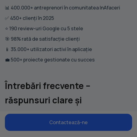
📊 400.000+ antreprenori în comunitatea InAfaceri
✅ 450+ clienți în 2025
⭐ 190 review-uri Google cu 5 stele
🎯 98% rată de satisfacție clienți
📱 35.000+ utilizatori activi în aplicație
💼 500+ proiecte gestionate cu succes
Întrebări frecvente –
răspunsuri clare și
transparente
Contactează-ne
❓ De ce să aleg InAfaceri.ro?