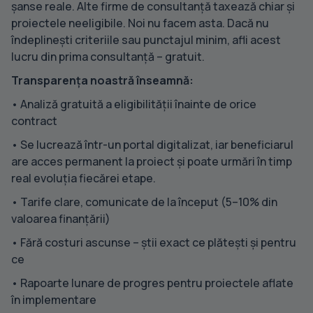
șanse reale. Alte firme de consultanță taxează chiar și
proiectele neeligibile. Noi nu facem asta. Dacă nu
îndeplinești criteriile sau punctajul minim, afli acest
lucru din prima consultanță – gratuit.
Transparența noastră înseamnă:
• Analiză gratuită a eligibilității înainte de orice
contract
• Se lucrează într-un portal digitalizat, iar beneficiarul
are acces permanent la proiect și poate urmări în timp
real evoluția fiecărei etape.
• Tarife clare, comunicate de la început (5–10% din
valoarea finanțării)
• Fără costuri ascunse – știi exact ce plătești și pentru
ce
• Rapoarte lunare de progres pentru proiectele aflate
în implementare