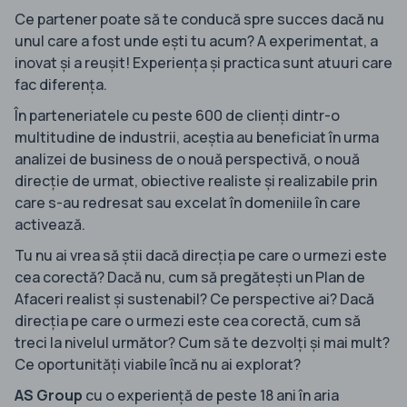
Ce partener poate să te conducă spre succes dacă nu
unul care a fost unde ești tu acum? A experimentat, a
inovat și a reușit! Experiența și practica sunt atuuri care
fac diferența.
În parteneriatele cu peste 600 de clienți dintr-o
multitudine de industrii, aceștia au beneficiat în urma
analizei de business de o nouă perspectivă, o nouă
direcție de urmat, obiective realiste și realizabile prin
care s-au redresat sau excelat în domeniile în care
activează.
Tu nu ai vrea să știi dacă direcția pe care o urmezi este
cea corectă? Dacă nu, cum să pregătești un Plan de
Afaceri realist și sustenabil? Ce perspective ai? Dacă
direcția pe care o urmezi este cea corectă, cum să
treci la nivelul următor? Cum să te dezvolți și mai mult?
Ce oportunități viabile încă nu ai explorat?
AS Group
cu o experiență de peste 18 ani în aria