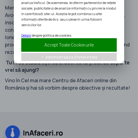
analiza traficul. De asemenea, le oferim partenerilor de rețele
Membru singular din 2012 în România al Alianței
sociale, publicitate și de analize informații cu privire la modul
în care folosiți site-ul. Aceștia le pot combina cu alte
Avocaților de Afaceri și cu o expertiză solidă în litigii,
informații oferite de dvs. sau culese în urma folosirii
insolvență, drept fiscal, drept bancar, dreptul
serviciilor lor.
concurenței, fuziuni și achiziții, Casa de Avocatură
Detalii
despre politica de cookies.
Ionescu și Sava este partenerul care înțelege
provocările de business cu care vă confruntați, livrând
Accept Toate Cookie-urile
rezultate.
Administreaza Preferintele
keyboard_arrow_right
Tu în ce stadiu ești cu afacerea ta și cât de departe
vrei să ajungi?
Vino în Cel mai mare Centru de Afaceri online din
România și hai să vorbim despre obiective și rezultate!