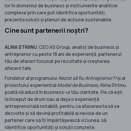
lor în domeniul de business și instrumente analitice
complexe prin care pot identifica oportunități,
prezenta soluții și planuri de acțiune sustenabile.
Cine sunt partenerii noștri?
ALINA STRIINU
, CEO AS Group, analist de business și
antreprenor cu peste 18 ani de experiență, partenerul
tău de afaceri focusat pe rezultate și creșterea
afacerii tale.
Fondator al programului
Rezist să fiu Antreprenor?!
și al
proiectului experiențial
Model de Business
, Alina Striinu
poată să aducă în business-ul tău claritate. Fie că ești
la început de drum sau ai deja o experiență
antreprenorială notabilă, pentru ca afacerea ta să se
dezvolte și să devină profitabilă ai nevoie de un
partener care să îți împărtășească viziunea, să
identifice oportunități și soluții concrete.