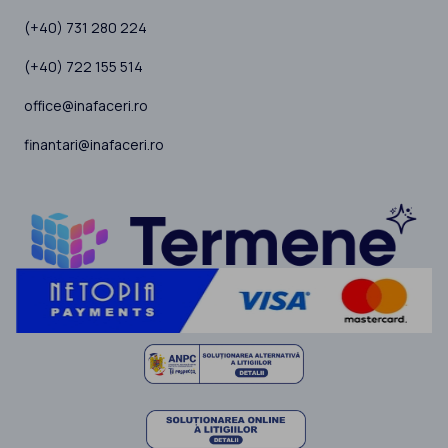
(+40) 731 280 224
(+40) 722 155 514
office@inafaceri.ro
finantari@inafaceri.ro