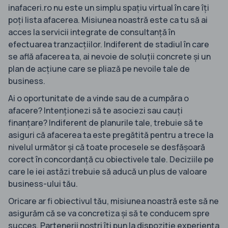
inafaceri.ro nu este un simplu spațiu virtual în care îți
poți lista afacerea. Misiunea noastră este ca tu să ai
acces la servicii integrate de consultanță în
efectuarea tranzacțiilor. Indiferent de stadiul în care
se află afacerea ta, ai nevoie de soluții concrete și un
plan de acțiune care se pliază pe nevoile tale de
business.
Ai o oportunitate de a vinde sau de a cumpăra o
afacere? Intenționezi să te asociezi sau cauți
finanțare? Indiferent de planurile tale, trebuie să te
asiguri că afacerea ta este pregătită pentru a trece la
nivelul următor și că toate procesele se desfășoară
corect în concordanță cu obiectivele tale. Deciziile pe
care le iei astăzi trebuie să aducă un plus de valoare
business-ului tău.
Oricare ar fi obiectivul tău, misiunea noastră este să ne
asigurăm că se va concretiza și să te conducem spre
succes. Partenerii noștri îți pun la dispoziție experiența